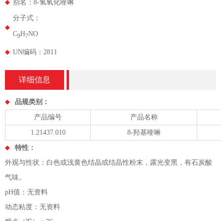
别名：8-氢氧化喹啉
分子式：
C
H
NO
9
7
UN编码：2811
详细信息
品规类别：
产品编号
产品名称
1.21437.010
8-羟基喹啉
特性：
外观与性状：白色或浅黄色结晶或结晶性粉末，露光变黑，有石炭酸
气味。
pH值：无资料
动态粘度：无资料