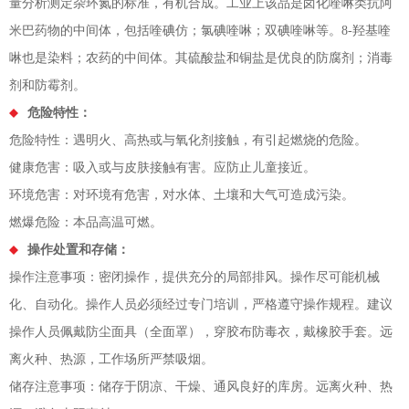
量分析测定杂环氮的标准，有机合成。工业上该品是卤化喹啉类抗阿
米巴药物的中间体，包括喹碘仿；氯碘喹啉；双碘喹啉等。8-羟基喹
啉也是染料；农药的中间体。其硫酸盐和铜盐是优良的防腐剂；消毒
剂和防霉剂。
危险特性：
危险特性：遇明火、高热或与氧化剂接触，有引起燃烧的危险。
健康危害：吸入或与皮肤接触有害。应防止儿童接近。
环境危害：对环境有危害，对水体、土壤和大气可造成污染。
燃爆危险：本品高温可燃。
操作处置和存储：
操作注意事项：密闭操作，提供充分的局部排风。操作尽可能机械
化、自动化。操作人员必须经过专门培训，严格遵守操作规程。建议
操作人员佩戴防尘面具（全面罩），穿胶布防毒衣，戴橡胶手套。远
离火种、热源，工作场所严禁吸烟。
储存注意事项：储存于阴凉、干燥、通风良好的库房。远离火种、热