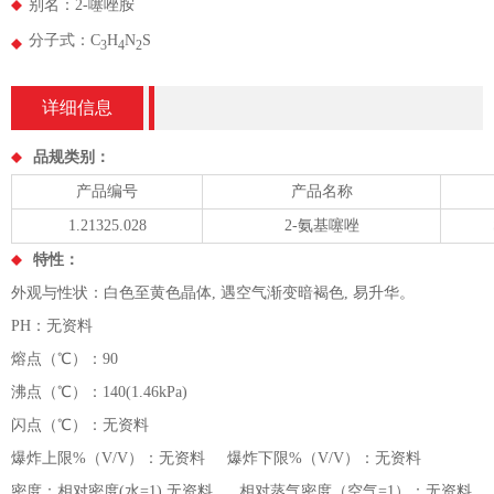
别名：2-噻唑胺
分子式：C
H
N
S
3
4
2
详细信息
品规类别：
产品编号
产品名称
1.21325.028
2-氨基噻唑
特性：
外观与性状：白色至黄色晶体, 遇空气渐变暗褐色, 易升华。
PH：无资料
熔点（℃）：90
沸点（℃）：140(1.46kPa)
闪点（℃）：无资料
爆炸上限%（V/V）：无资料 爆炸下限%（V/V）：无资料
密度：相对密度(水=1) 无资料 相对蒸气密度（空气=1）：无资料