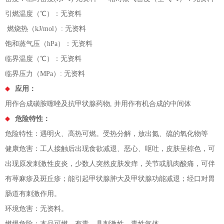
引燃温度（℃）：无资料
燃烧热（kJ/mol）: 无资料
饱和蒸气压（hPa）：无资料
临界温度（℃）：无资料
临界压力（MPa）: 无资料
应用：
用作合成磺胺噻唑及抗甲状腺药物, 并用作有机合成的中间体
危险特性：
危险特性：遇明火、高热可燃。受热分解，放出氮、硫的氧化物等
健康危害：工人接触后出现食欲减退、恶心、呕吐，皮肤呈棕色，可
出现原发刺激性皮炎，少数人突然皮肤发痒，关节或肌肉酸痛，可伴
有荨麻疹及斑丘疹；能引起甲状腺肿大及甲状腺功能减退；经口对胃
肠道有刺激作用。
环境危害：无资料。
燃爆危险：本品可燃，有毒，具刺激性。毒性气体。