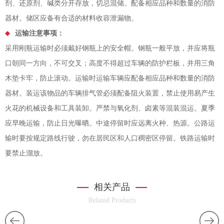
剂、还原剂、碱类分开存放，切忌混储。配备相应品种和数量的消防
器材。储区应备有合适的材料收容泄漏物。
运输注意事项：
采用刚瓶运输时必须戴好钢瓶上的安全帽。钢瓶一般平放，并应将瓶
口朝同一方向，不可交叉；高度不得超过车辆的防护栏板，并用三角
木垫卡牢，防止滚动。运输时运输车辆应配备相应品种和数量的消防
器材。装运该物品的车辆排气管必须配备阻火装置，禁止使用易产生
火花的机械设备和工具装卸。严禁与氧化剂、卤素等混装混运。夏季
应早晚运输，防止日光曝晒。中途停留时应远离火种、热源。公路运
输时要按规定路线行驶，勿在居民区和人口稠密区停留。铁路运输时
要禁止溜放。
相关产品
Related Products