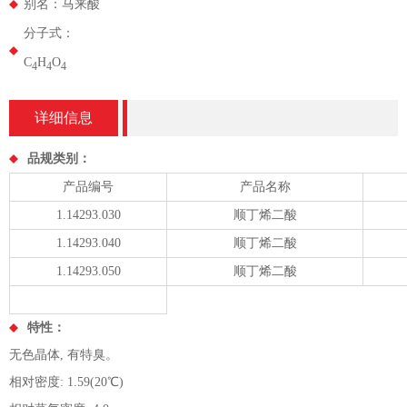
别名：马来酸
分子式：
C
H
O
4
4
4
详细信息
品规类别：
产品编号
产品名称
1.14293.030
顺丁烯二酸
1.14293.040
顺丁烯二酸
1.14293.050
顺丁烯二酸
特性：
无色晶体, 有特臭。
相对密度: 1.59(20℃)