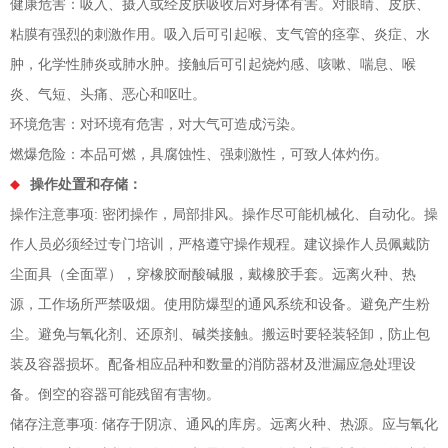
健康危害：吸入、摄入或经皮肤吸收后对身体有害。对眼睛、皮肤、
粘膜有强烈的刺激作用。吸入后可引起喉、支气管的痉挛、炎症、水
肿，化学性肺炎或肺水肿。接触后可引起烧灼感、咳嗽、喘息、喉
炎、气短、头痛、恶心和呕吐。
环境危害：对环境有危害，对大气可造成污染。
燃爆危险：本品可燃，具腐蚀性、强刺激性，可致人体灼伤。
操作处置和存储：
操作注意事项: 密闭操作，局部排风。操作尽可能机械化、自动化。操
作人员必须经过专门培训，严格遵守操作规程。建议操作人员佩戴防
尘面具（全面罩），穿橡胶耐酸碱服，戴橡胶手套。远离火种、热
源，工作场所严禁吸烟。使用防爆型的通风系统和设备。避免产生粉
尘。避免与氧化剂、还原剂、碱类接触。搬运时要轻装轻卸，防止包
装及容器损坏。配备相应品种和数量的消防器材及泄漏应急处理设
备。倒空的容器可能残留有害物。
储存注意事项: 储存于阴凉、通风的库房。远离火种、热源。应与氧化