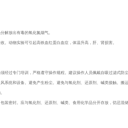
热分解放出有毒的氧化氮烟气。
吸收。动物实验可引起高铁血红蛋白血症，体温升高，肝、肾损害。
必须经过专门培训，严格遵守操作规程。建议操作人员佩戴自吸过滤式防
通风系统和设备。避免产生粉尘。避免与氧化剂、还原剂、碱类接触。搬
物。
。包装密封。应与氧化剂、还原剂、碱类、食用化学品分开存放，切忌混