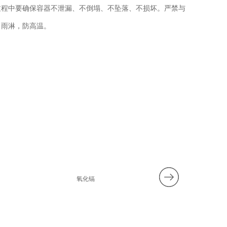
过程中要确保容器不泄漏、不倒塌、不坠落、不损坏。严禁与
、雨淋，防高温。
氧化镉
10%氢氧化