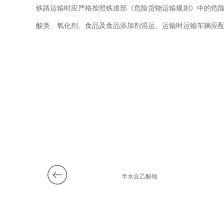
铁路运输时应严格按照铁道部《危险货物运输规则》中的危
酸类、氧化剂、食品及食品添加剂混运。运输时运输车辆应
0%过氧化氢
半水合乙酸锶