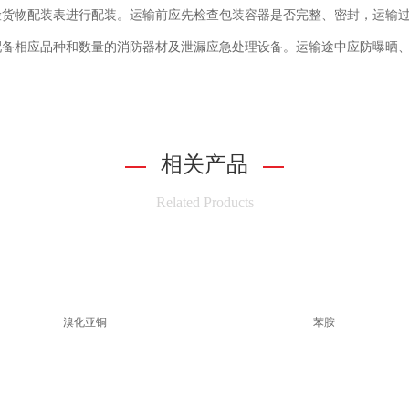
险货物配装表进行配装。运输前应先检查包装容器是否完整、密封，运输
配备相应品种和数量的消防器材及泄漏应急处理设备。运输途中应防曝晒
相关产品
Related Products
溴化亚铜
苯胺