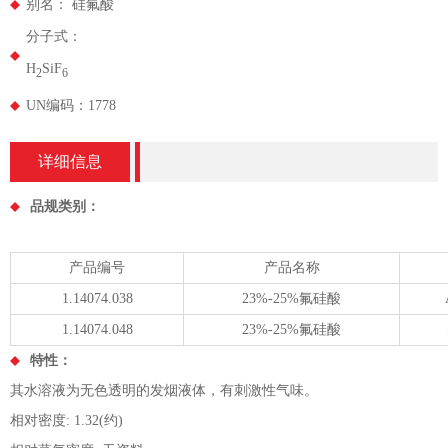
别名： 硅氟酸
分子式：
H
SiF
2
6
UN编码：1778
详细信息
品规类别：
产品编号
产品名称
1.14074.038
23%-25%氟硅酸
1.14074.048
23%-25%氟硅酸
特性：
其水溶液为无色透明的发烟液体，有刺激性气味。
相对密度: 1.32(约)