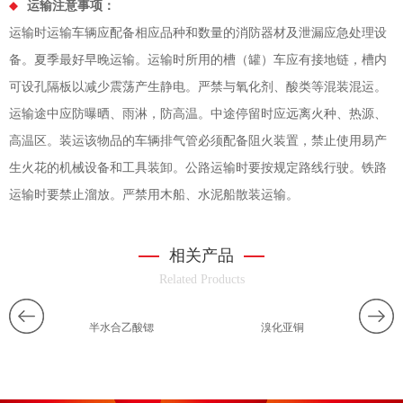
运输注意事项：
运输时运输车辆应配备相应品种和数量的消防器材及泄漏应急处理设
备。夏季最好早晚运输。运输时所用的槽（罐）车应有接地链，槽内
可设孔隔板以减少震荡产生静电。严禁与氧化剂、酸类等混装混运。
运输途中应防曝晒、雨淋，防高温。中途停留时应远离火种、热源、
高温区。装运该物品的车辆排气管必须配备阻火装置，禁止使用易产
生火花的机械设备和工具装卸。公路运输时要按规定路线行驶。铁路
运输时要禁止溜放。严禁用木船、水泥船散装运输。
相关产品
Related Products
半水合乙酸锶
溴化亚铜