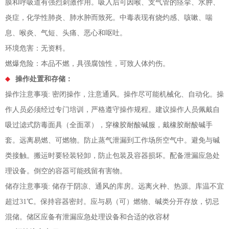
膜和呼吸道有强烈刺激作用。吸入后可因喉、支气管的痉挛、水肿、
炎症，化学性肺炎、肺水肿而致死。中毒表现有烧灼感、咳嗽、喘
息、喉炎、气短、头痛、恶心和呕吐。
环境危害：无资料。
燃爆危险：本品不燃，具强腐蚀性，可致人体灼伤。
操作处置和存储：
操作注意事项: 密闭操作，注意通风。操作尽可能机械化、自动化。操
作人员必须经过专门培训，严格遵守操作规程。建议操作人员佩戴自
吸过滤式防毒面具（全面罩），穿橡胶耐酸碱服，戴橡胶耐酸碱手
套。远离易燃、可燃物。防止蒸气泄漏到工作场所空气中。避免与碱
类接触。搬运时要轻装轻卸，防止包装及容器损坏。配备泄漏应急处
理设备。倒空的容器可能残留有害物。
储存注意事项: 储存于阴凉、通风的库房。远离火种、热源。库温不宜
超过31℃。保持容器密封。应与易（可）燃物、碱类分开存放，切忌
混储。储区应备有泄漏应急处理设备和合适的收容材