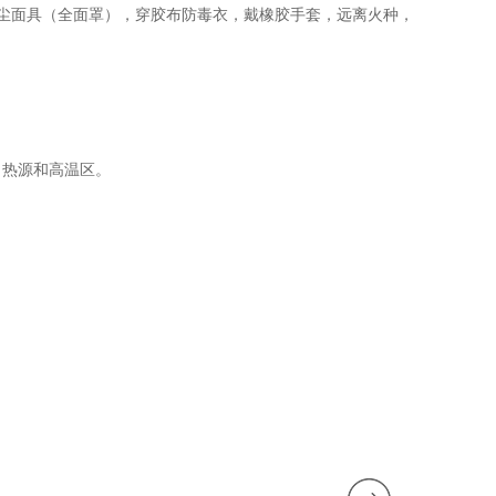
防尘面具（全面罩），穿胶布防毒衣，戴橡胶手套，远离火种，
，热源和高温区。