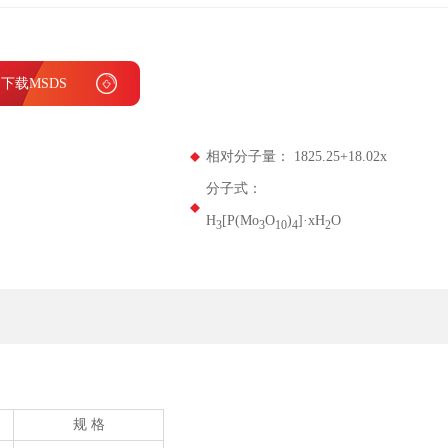
下载MSDS
相对分子量： 1825.25+18.02x
分子式：
H
[P(Mo
O
)
]·xH
O
3
3
1
0
4
2
规 格