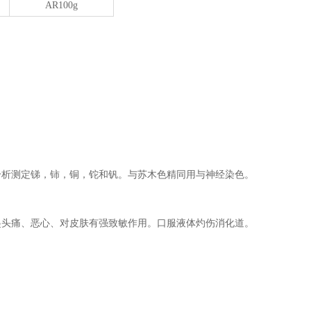
AR100g
分析测定锑，铈，铜，铊和钒。与苏木色精同用与神经染色。
起头痛、恶心、对皮肤有强致敏作用。口服液体灼伤消化道。
。