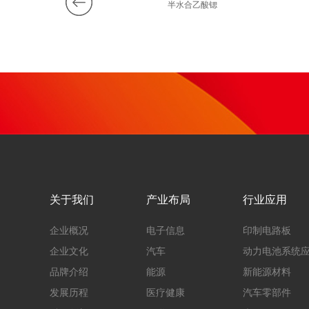
0%过氧化氢
半水合乙酸锶
关于我们
产业布局
行业应用
企业概况
电子信息
印制电路板
企业文化
汽车
动力电池系统
品牌介绍
能源
新能源材料
发展历程
医疗健康
汽车零部件