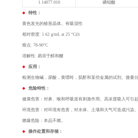
1.14077.010
磷钼酸
特性：
黄色发光的棱形晶体。有吸湿性
相对密度: 1.62 g/mL at 25 °C(li
熔点: 78-90°C
溶解性: 易溶于醇和醚
应用：
检测生物碱，尿酸，黄嘌呤，肌酐和某些金属的试剂。微量
危险特性：
健康危害：对鼻、喉和呼吸道有刺激作用。高浓度吸入可引
环境危害：对环境有危害，对水体、土壤和大气可造成污染
燃爆危险：本品不燃。
操作处置和存储：