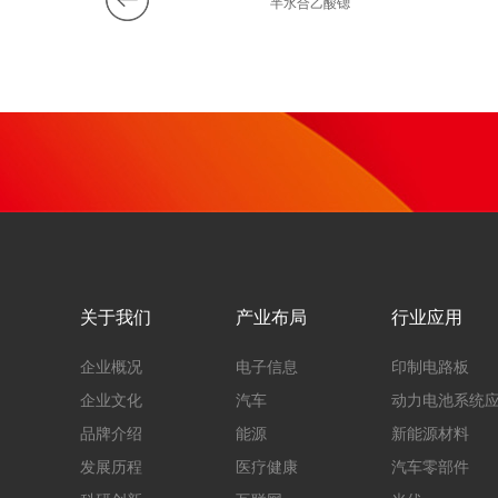
0%过氧化氢
半水合乙酸锶
关于我们
产业布局
行业应用
企业概况
电子信息
印制电路板
企业文化
汽车
动力电池系统
品牌介绍
能源
新能源材料
发展历程
医疗健康
汽车零部件