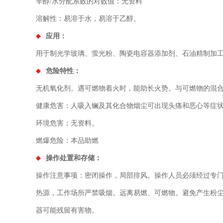
辛醇/水分配系数的对数值：无资料
溶解性：易溶于水，易溶于乙醇。
应用：
用于制光学玻璃、萤光粉、陶瓷电容器添加剂、石油精制加
危险特性：
无机氧化剂。遇可燃物着火时，能助长火势。与可燃物的混
健康危害：人吸入镧及其化合物烟尘可出现头痛和恶心等症
环境危害：无资料。
燃爆危险：本品助燃
操作处置和存储：
操作注意事项：密闭操作，局部排风。操作人员必须经过专
热源，工作场所严禁吸烟。远离易燃、可燃物。避免产生粉
器可能残留有害物。