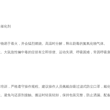
工催化剂
合物易于着火，并会猛烈燃烧。高温时分解，释出剧毒的氮氧化物气体。
状。大鼠急性镧中毒的症状有立即排便、运动失调、呼吸困难，常因呼吸
门培训，严格遵守操作规程。建议操作人员佩戴自吸过滤式防尘口罩，戴
尘。避免与还原剂接触。搬运时轻装轻卸，保持包装完整，防止洒漏。配