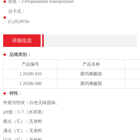
别名：2-Propenamide homopolymer
分子式：
(C
H
NO)n
3
5
详细信息
品规类别：
产品编号
产品名称
1.20286.010
聚丙烯酰胺
1.20286.080
聚丙烯酰胺
特性：
外观与性状：白色无味固体。
pH值：5~7（水溶液）
熔点（℃）：无资料
沸点（℃）：无资料