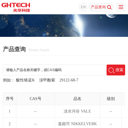
EN
产品查询
产品查询
Product Search
搜索
例如：
酸性铬蓝K
溴甲酚紫
29122-68-7
序号
CAS号
品名
级别
1
--
淡水河谷 VALE
--
2
--
嘉能可 NIKKELVERK
--