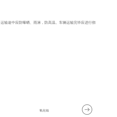
。运输途中应防曝晒、雨淋，防高温。车辆运输完毕应进行彻
氧化镉
10%氢氧化