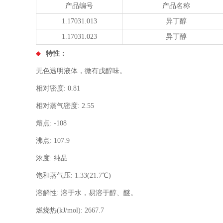
产品编号
产品名称
1.17031.013
异丁醇
1.17031.023
异丁醇
特性：
无色透明液体，微有戊醇味。
相对密度: 0.81
相对蒸气密度: 2.55
熔点: -108
沸点: 107.9
浓度: 纯品
饱和蒸气压: 1.33(21.7℃)
溶解性: 溶于水，易溶于醇、醚。
燃烧热(kJ/mol): 2667.7