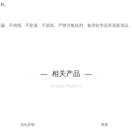
材料。
泄漏、不倒塌、不坠落、不损坏。严禁与氧化剂、食用化学品等混装混运
相关产品
Related Products
溴化亚铜
苯胺