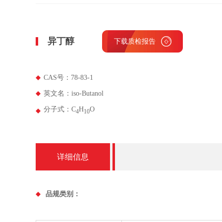
异丁醇
下载质检报告
CAS号：78-83-1
英文名：iso-Butanol
分子式：C
H
O
4
1
0
详细信息
品规类别：