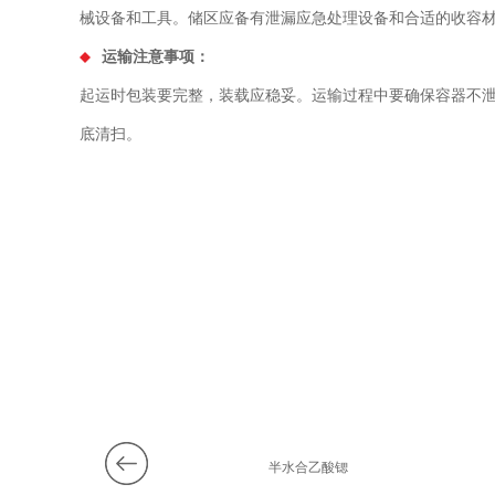
械设备和工具。储区应备有泄漏应急处理设备和合适的收容
运输注意事项：
起运时包装要完整，装载应稳妥。运输过程中要确保容器不
底清扫。
0%过氧化氢
半水合乙酸锶