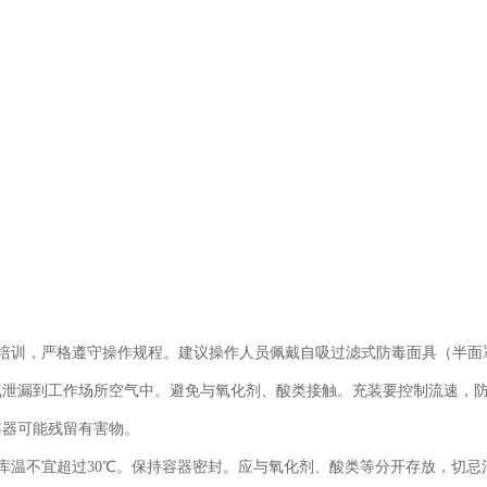
门培训，严格遵守操作规程。建议操作人员佩戴自吸过滤式防毒面具（半
气泄漏到工作场所空气中。避免与氧化剂、酸类接触。充装要控制流速，
容器可能残留有害物。
。库温不宜超过30℃。保持容器密封。应与氧化剂、酸类等分开存放，切