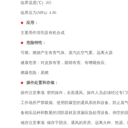
临界温度(℃): 265
临界压力(MPa): 4.86
应用：
主要用作溶剂及有机合成
危险特性：
可燃。燃烧产生有害气体。蒸汽比空气重。远离火源
健康危害：对皮肤有害，眼睛有害。有嗜睡效应。
燃爆危险：易燃
操作处置和存储：
操作注意事项: 密闭操作，全面通风。操作人员必须经过专
工作场所严禁吸烟。使用防爆型的通风系统和设备。防止蒸
备相应品种和数量的消防器材及泄漏应急处理设备。倒空的
储存注意事项: 储存于阴凉、通风的库房。远离火种、热源