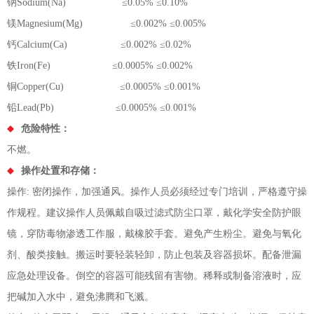
钠Sodium(Na) ≤0.05% ≤0.10%
镁Magnesium(Mg) ≤0.002% ≤0.005%
钙Calcium(Ca) ≤0.002% ≤0.02%
铁Iron(Fe) ≤0.0005% ≤0.002%
铜Copper(Cu) ≤0.0005% ≤0.001%
铅Lead(Pb) ≤0.0005% ≤0.001%
危险特性：
不燃。
操作处置和存储：
操作: 密闭操作，加强通风。操作人员必须经过专门培训，严格遵守操
作规程。建议操作人员佩戴自吸过滤式防尘口罩，戴化学安全防护眼
镜，穿防毒物渗透工作服，戴橡胶手套。避免产生粉尘。避免与氧化
剂、酸类接触。搬运时要轻装轻卸，防止包装及容器损坏。配备泄漏
应急处理设备。倒空的容器可能残留有害物。稀释或制备溶液时，应
把碱加入水中，避免沸腾和飞溅。