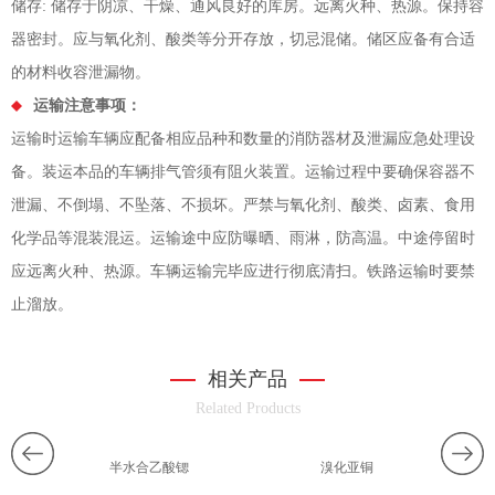
储存: 储存于阴凉、干燥、通风良好的库房。远离火种、热源。保持容
器密封。应与氧化剂、酸类等分开存放，切忌混储。储区应备有合适
的材料收容泄漏物。
运输注意事项：
运输时运输车辆应配备相应品种和数量的消防器材及泄漏应急处理设
备。装运本品的车辆排气管须有阻火装置。运输过程中要确保容器不
泄漏、不倒塌、不坠落、不损坏。严禁与氧化剂、酸类、卤素、食用
化学品等混装混运。运输途中应防曝晒、雨淋，防高温。中途停留时
应远离火种、热源。车辆运输完毕应进行彻底清扫。铁路运输时要禁
止溜放。
相关产品
Related Products
半水合乙酸锶
溴化亚铜