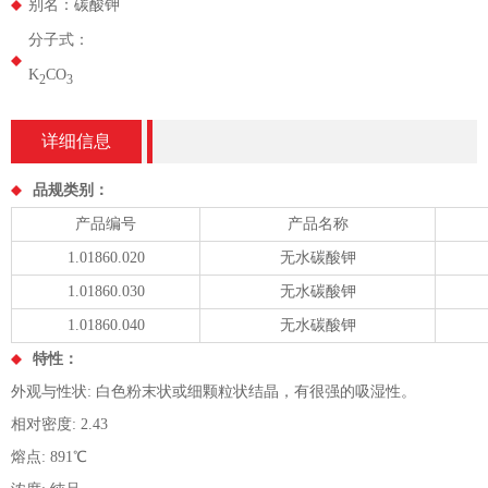
别名：碳酸钾
分子式：
K
CO
2
3
详细信息
品规类别：
产品编号
产品名称
1.01860.020
无水碳酸钾
1.01860.030
无水碳酸钾
1.01860.040
无水碳酸钾
特性：
外观与性状: 白色粉末状或细颗粒状结晶，有很强的吸湿性。
相对密度: 2.43
熔点: 891℃