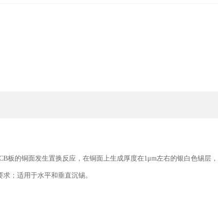
PCB板的铜面发生置换反应，在铜面上生成厚度在1μm左右的银白色锡层
接的要求；适用于水平和垂直沉锡。
；