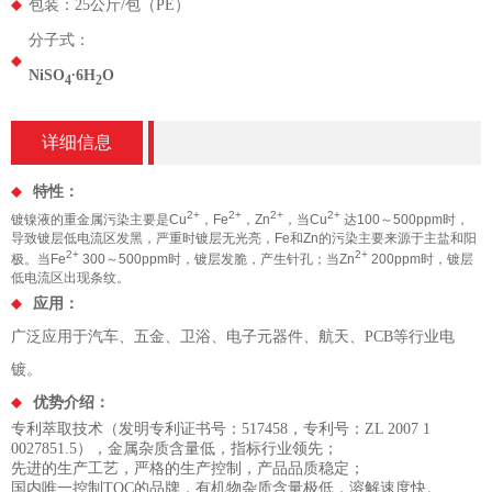
包装：25公斤/包（PE）
分子式：
NiSO
∙6H
O
4
2
详细信息
特性：
2+
2+
2+
2+
镀镍液的重金属污染主要是
Cu
，
Fe
，
Zn
，当
Cu
达
100
～
500ppm
时，
导致镀层低电流区发黑，严重时镀层无光亮，
Fe
和
Zn
的污染主要来源于主盐和阳
2+
2+
极。当
Fe
300
～
500ppm
时，镀层发脆，产生针孔；当
Zn
200ppm
时，镀层
低电流区出现条纹。
应用：
广泛应用于汽车、五金、卫浴、电子元器件、航天、PCB等行业电
镀。
优势介绍：
专利萃取技术（发明专利证书号：517458，专利号：ZL 2007 1
0027851.5），金属杂质含量低，指标行业领先；
先进的生产工艺，严格的生产控制，产品品质稳定；
国内唯一控制TOC的品牌，有机物杂质含量极低，溶解速度快。