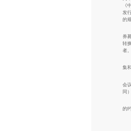
《
发
的
券
转
者
集
会
同
的