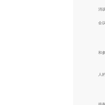
消
会
和
人
持