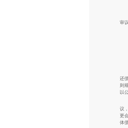
审
还
则
以
议
更
体