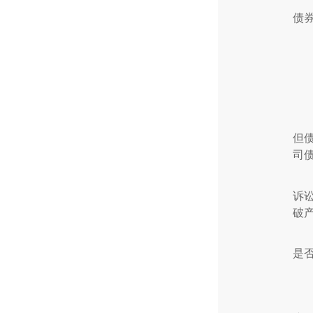
债
但
司
诉
破
是