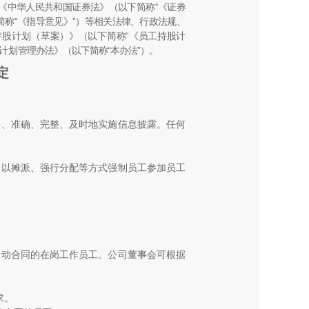
《中华人民共和国证券法》（以下简称
“
《证
券
简称
“
《指导意见》
”
）等相关法律、行政法规、
持股计划
（草案）》（以下简称
“
《员工持股计
计划
管理办法》（以下简称
“
本办法
”
）。
定
实、准确、完整、及时地实施信息披露。任何
不以摊派、强行分配等方式强制员工参加员工
劳动合同的在岗工作员工。公司董事会可根据
求。