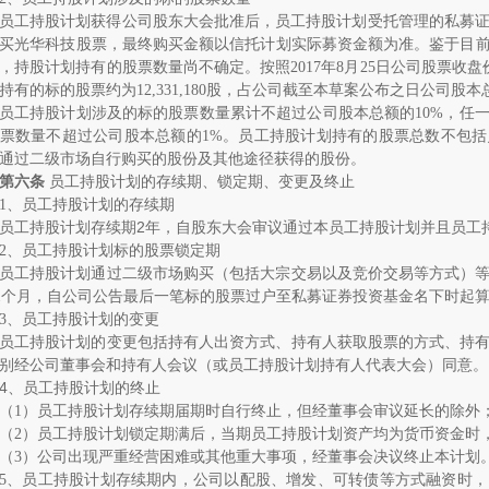
员工持股计划获得公司股东大会批准后，员工持股计划受托管理的私募
买光华科技股票，最终购买金额以信托计划实际募资金额为准。鉴于目
，持股计划持有的股票数量尚不确定。按照
2017
年
8
月
25
日公司股票收盘
持有的标的股票约为
12,331,180
股，占公司截至本草案公布之日公司股本
员工持股计划涉及的标的股票数量累计不超过公司股本总额的
10%
，任
票数量不超过公司股本总额的
1%
。员工持股计划持有的股票总数不包括
通过二级市场自行购买的股份及其他途径获得的股份。
第六条
员工持股计划的存续期、锁定期、变更及终止
1
、员工持股计划的存续期
员工持股计划存续期
2
年，自股东大会审议通过本员工持股计划并且员工
2
、员工持股计划标的股票锁定期
员工持股计划通过二级市场购买（包括大宗交易以及竞价交易等方式）
2
个月，自公司公告最后一笔标的股票过户至私募证券投资基金名下时起
3
、员工持股计划的变更
员工持股计划的变更包括持有人出资方式、持有人获取股票的方式、持
别经公司董事会和持有人会议（或员工持股计划持有人代表大会）同意。
4
、员工持股计划的终止
（
1
）
员工持股计划存续期届期时自行终止，但经董事会审议延长的除外
（
2
）
员工持股计划锁定期满后，当期员工持股计划资产均为货币资金时
（
3
）公司出现严重经营困难或其他重大事项，经董事会决议终止本计划
5
、员工持股计划存续期内，公司以配股、增发、可转债等方式融资时，