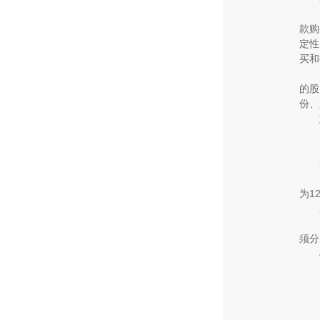
款购
定性
买和
的股
份、
为
1
须分