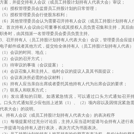
方案，并提交持有人会议（或员工持股计划持有人代表大会）审议；
（
4
）授权管理委员会监督员工持股计划的日常管理；
（
5
）授权管理委员会行使股东权利；
（
6
）其他管理委员会认为需要召开持有人会议（或员工持股计划持有人
2
、
首次持有人会议由公司董事长或其授权人员负责召集和主持，其后由
职务时，由其指派一名管理委员会委员负责主持。
3
、
召开持有人（员工持股计划持有人代表大会）会议，管理委员会应提
电子邮件或者其他方式，提交给全体持有人（员工持股计划持有人代表）
（
1
）会议的时间、地点；
（
2
）会议的召开方式；
（
3
）待审议的事项（会议提案）；
（
4
）会议召集人和主持人、临时会议的提议人及其书面提议；
（
5
）会议表决所必需的会议材料；
（
6
）持有人应当亲自出席或者委托其他持有人代为出席会议的要求；
（
7
）联系人和联系方式；
（
8
）发出通知的日期。如遇紧急情况，可以通过口头方式通知召开
。口头方式通知至少应包括上述第（
1
）、（
2
）项内容以及因情况紧急
代表大会）的说明。
4
、
持有人会议（或员工持股计划持有人代表大会）的表决程序
（
1
）每项提案经过充分讨论后，主持人应当适时提请与会持有人进行表
一并提请与会持有人进行表决，表决方式为书面表决。