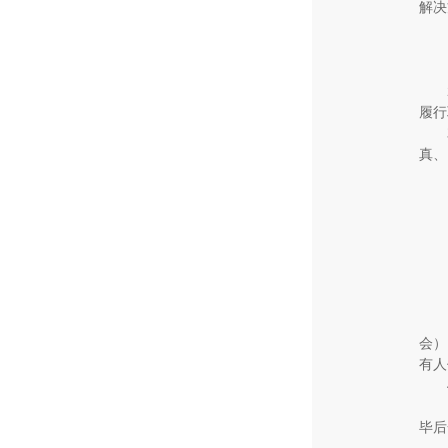
解决
履行
真、
会）
有人
毕后