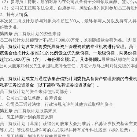
（
2
）参与员工持股计划的对象为在公司及全资子公司领取薪酬、签订劳
（
3
）公司员工按照依法合规、自愿参与、风险自担的原则参加员工持股
2
、
持有人
情况
本次员工持股计划参与对象为不超过
500
人，最终参与人员以及持有人具
份数为准。
第四条
员工持股计划的资金来源
员工持股计划总额预计不超过
7,000.00
万元，以实际缴款金额为准。以
“
份
员工持股计划设立后将委托具备资产管理资质的专业机构进行管理。员
该集合信托计划按照
2:1
的比例设立优先级份额、一般级份额，两类份额
超过
21,000
万份（含），每份额金额
1
元。具体份额以
最后确认缴纳的金
公司大股东郑创发先生承担动态补仓责任，并在计划终止时对优先级的本
员工持股计划成立后通过该集合信托计划委托具备资产管理资质的专业
私募证券投资基金（以下简称“私募证券投资基金”）。
员工持股计划的资金来源包括两部分：
1
、公司员工合法薪酬、自筹资金
2
、公司员工通过法律、行政法规允许的其他方式取得的资金
第五条
员工持股计划股票来源
1
、
员工持股计划的股票来源
员工持股计划（草案）获得公司股东大会批准后，私募证券投资基金主
等方式）等法律法规许可的方式取得并持有光华科技股票（标的股票）。
2
、员工持股计划涉及的标的股票数量