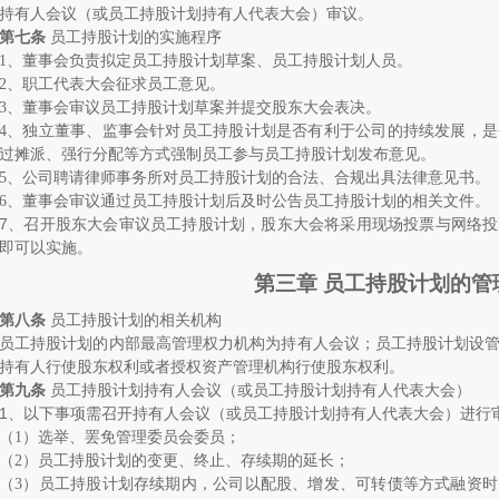
持有人会议（或员工持股计划持有人代表大会）审议。
第七条
员工持股计划的实施程序
1
、董事会负责拟定员工持股计划草案、员工持股计划人员。
2
、职工代表大会征求员工意见。
3
、董事会审议员工持股计划草案并提交股东大会表决。
4
、独立董事、监事会针对员工持股计划是否有利于公司的持续发展，是
过摊派、强行分配等方式强制员工参与员工持股计划发布意见。
5
、公司聘请律师事务所对员工持股计划的合法、合规出具法律意见书。
6
、董事会审议通过员工持股计划后及时公告员工持股计划的相关文件。
7
、召开股东大会审议员工持股计划，股东大会将采用现场投票与网络投
即可以实施。
第三章 员工持股计划的管
第八条
员工持股计划的相关机构
员工持股计划的内部最高管理权力机构为持有人会议；员工持股计划设
持有人行使股东权利或者授权资产管理机构行使股东权利。
第九条
员工持股计划持有人会议（或员工持股计划持有人代表大会）
1
、
以下事项需召开持有人会议（或员工持股计划持有人代表大会）进行
（
1
）选举、罢免管理委员会委员；
（
2
）员工持股计划的变更、终止、存续期的延长；
（
3
）员工持股计划存续期内，公司以配股、增发、可转债等方式融资时