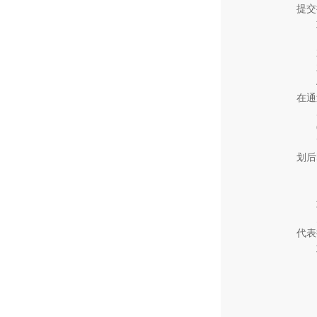
提交
在通
划后
代表