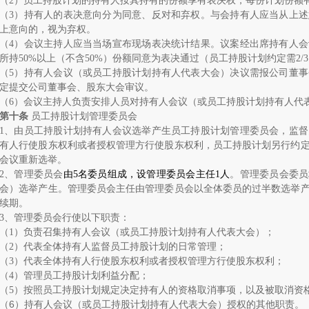
（
2
）员工持股计划的持有人按其持有的份额享有表决权，每份计划份额
（
3
）持有人的表决意向分为同意、反对和弃权。与会持有人应当从上述
上意向的，视为弃权。
（
4
）会议主持人应当当场宣布现场表决统计结果。议案经出席持有人会
所持
50%
以上（不含
50%
）份额同意为表决通过（员工持股计划约定需
2/3
（
5
）持有人会议（或员工持股计划持有人代表大会）决议需报公司董事
定提交公司董事会、股东大会审议。
（
6
）会议主持人负责安排人员对持有人会议（或员工持股计划持有人代
第十条
员工持股计划管理委员会
1
、由员工持股计划持有人会议选举产生员工持股计划管理委员会，监督
有人行使股东权利或者授权管理方行使股东权利，员工持股计划另行约
会议重新选举。
2
、管理委员会
由
5
名委员组成，设管理委员会主任
1
人
。管理委员会委员
会）选举产生。管理委员会主任由管理委员会以全体委员的过半数选举
续期。
3
、管理委员会行使以下职责：
（
1
）负责召集持有人会议（或员工持股计划持有人代表大会）；
（
2
）代表全体持有人监督员工持股计划的日常管理；
（
3
）代表全体持有人行使股东权利或者授权管理方行使股东权利；
（
4
）管理员工持股计划利益分配；
（
5
）按照员工持股计划规定决定持有人的资格取消事项，以及被取消资
（
6
）持有人会议（或员工持股计划持有人代表大会）授权的其他职责。