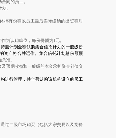
动合同的员工。
计划。
体持有份额以员工最后实际缴纳的出资额对
”
作为认购单位，每份份额为
1
元。
工持股计划全额认购集合信托计划的一般级份
的资产将合并运作。集合信托计划总份额预
额为准。
金及预期收益和一般级的本金承担资金补偿义
机构进行管理，并全额认购该机构设立的员工
要通过二级市场购买（包括大宗交易以及竞价