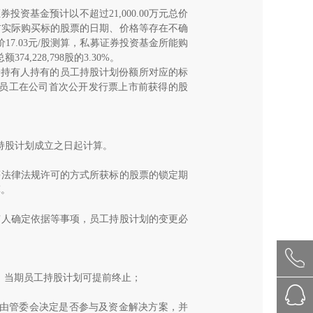
证券投资基金预计以不超过
21,000.00
万元总价
前实际购买标的股票的日期、价格等存在不确
价
17.03
元
/
股测算，私募证券投资基金所能购
总额
374,228,798
股的
3.30%
。
一持有人持有的员工持股计划份额所对应的标
员工在公司首次公开发行票上市前获得的股
持股计划成立之日起计算。
等法律法规许可的方式所获标的股票的锁定期
算。
有人确定依据等事项，员工持股计划的变更必
；
，当期员工持股计划可提前终止；
。
由管委会决定是否参与及资金解决方案，并