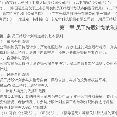
划
”
）的实施，根据《中华人民共和
国公司法》（以下简称
“
《公司法》
”
）、
”
）、《中国证监会关于上市公司实施员工持股计划试点的指导意见》（以下
、规范性文件和《公司章程》、
《
广东光华科技股份有限公司第一期员工
草案）》
”
）之规定，特制定《
广东光华科技股份有限公司第一期员工持股
第二章
员工持股计划的制
第二条
员工持股计划所遵循的基本原则
1、
依法合规原则
公司实施员工持股计划，严格按照法律、行政法规的规定履行程序，真
得利用员工持股计划进行内幕交易、操纵证券市场等证券欺诈行为。
2、
自愿参与原则
公司实施员工持股计划遵循公司自主决定，员工自愿参加的原则，公司
计划。
3、
风险自担原则
员工持股计划参与人盈亏自负，风险自担，与其他投资者权益平等。
第三条
员工持股计划的持有人
1
、
持有人确定的依据和范围
参加员工持股计划的持有人范围为在公司及全资子公司领取薪酬、签订
变动情况、考核情况，对参与持股计划的员工名单和分配比例进行调整。
持股计划持有人确定的标准为：
（
1
）符合《公司法》、《证券法》、《指导意见》等相关法律法规的要