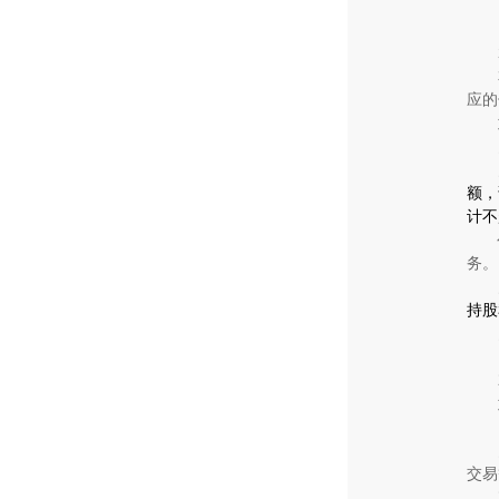
应的
额，
计不
务。
持股
交易