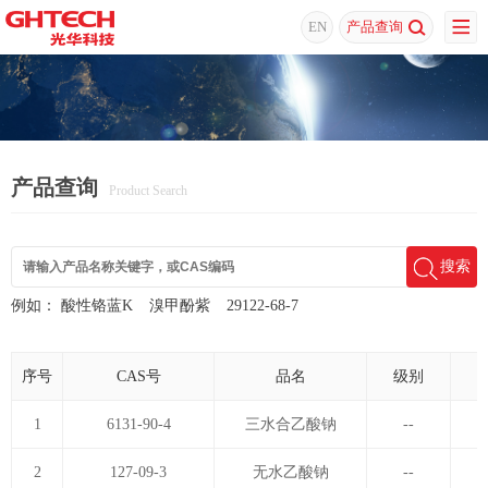
EN
产品查询
产品查询
Product Search
搜索
例如：
酸性铬蓝K
溴甲酚紫
29122-68-7
序号
CAS号
品名
级别
1
6131-90-4
三水合乙酸钠
--
2
127-09-3
无水乙酸钠
--