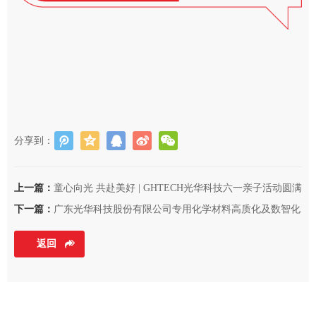
分享到：
上一篇：
童心向光 共赴美好 | GHTECH光华科技六一亲子活动圆满
举行！
下一篇：
广东光华科技股份有限公司专用化学材料高质化及数智化
技术改造项目环境影响评价公众参与信息公开（第一次）
返回