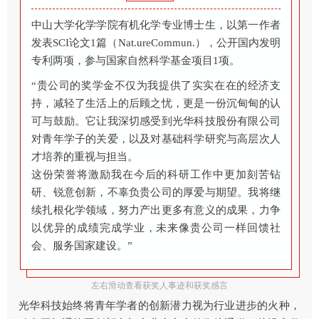
中山大学化学学院有机化学专业博士生，以第一作者
中
发表SCI论文1篇（Nat.ureCommun.），公开国内发明
(含
专利两项，参与国家自然科学基金项目1项。
刊
阶
“贵公司的奖学金不仅为我提供了实实在在的经济支
持，减轻了生活上的后顾之忧，更是一份沉甸甸的认
“
可与鼓励。它让我深切感受到光华科技股份有限公司
及
对青年学子的关爱，以及对基础科学研究与高层次人
渊
才培养的重视与担当。
现
这份荣誉将激励我在今后的科研工作中更加刻苦钻
设
研、锐意创新，不辜负贵公司的厚爱与期望。我将继
华
续扎根化学领域，努力产出更多有意义的成果，力争
一
以优异的成绩完成学业，未来像贵公司一样回馈社
我
会、服务国家建设。”
我
左右滑动查看获奖人事迹和获奖感言
光华科技始终将青年学者的创新潜力视为行业进步的火种，