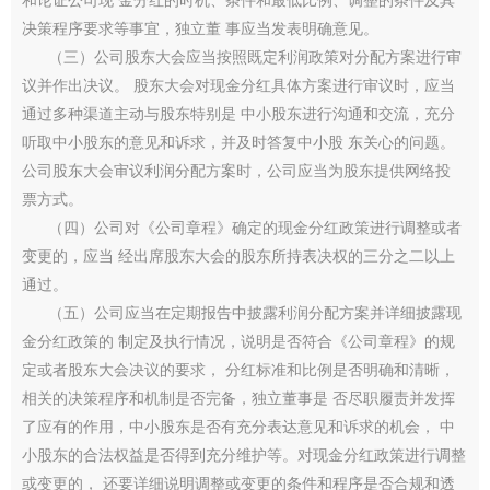
和论证公司现 金分红的时机、条件和最低比例、调整的条件及其
决策程序要求等事宜，独立董 事应当发表明确意见。
（三）公司股东大会应当按照既定利润政策对分配方案进行审
议并作出决议。 股东大会对现金分红具体方案进行审议时，应当
通过多种渠道主动与股东特别是 中小股东进行沟通和交流，充分
听取中小股东的意见和诉求，并及时答复中小股 东关心的问题。
公司股东大会审议利润分配方案时，公司应当为股东提供网络投
票方式。
（四）公司对《公司章程》确定的现金分红政策进行调整或者
变更的，应当 经出席股东大会的股东所持表决权的三分之二以上
通过。
（五）公司应当在定期报告中披露利润分配方案并详细披露现
金分红政策的 制定及执行情况，说明是否符合《公司章程》的规
定或者股东大会决议的要求， 分红标准和比例是否明确和清晰，
相关的决策程序和机制是否完备，独立董事是 否尽职履责并发挥
了应有的作用，中小股东是否有充分表达意见和诉求的机会， 中
小股东的合法权益是否得到充分维护等。对现金分红政策进行调整
或变更的， 还要详细说明调整或变更的条件和程序是否合规和透