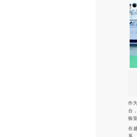
作
台
验
在
系