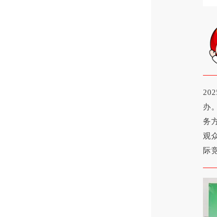
20
办
务
观
际